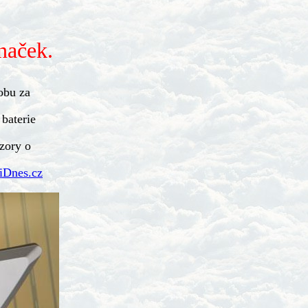
naček.
dobu za
baterie
zory o
 iDnes.cz