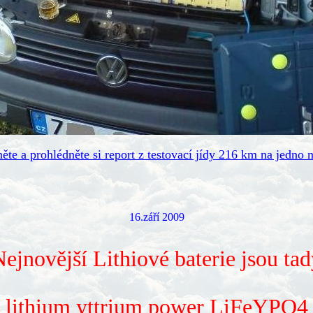
ěte a prohlédněte si report z testovací jídy 216 km na jedno n
16.září 2009
ejnovější Lithiové baterie jsou ta
- lithium yttrium power LiFeYPO4 