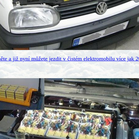
ěte a již nyní můžete jezdit v čistém elektromobilu více jak