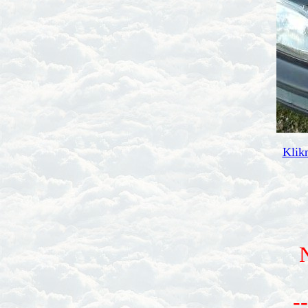
Klikn
N
-