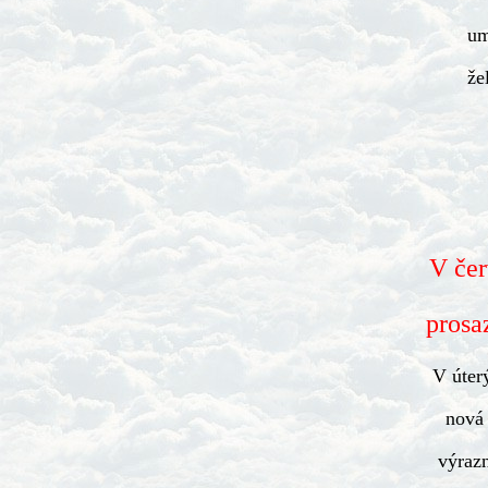
um
že
V čer
prosa
V úter
nová 
výrazn