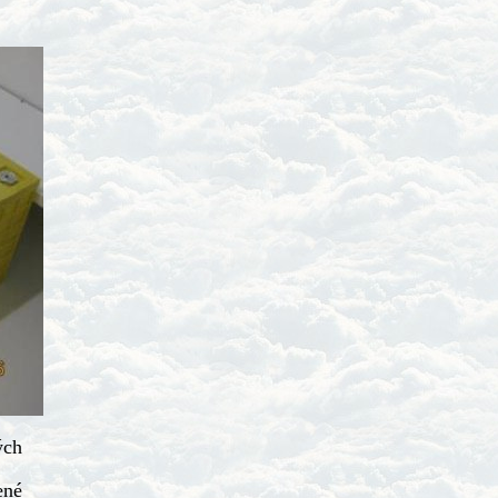
ých
ené