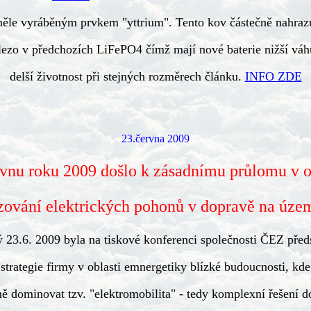
ěle vyráběným prvkem "yttrium". Tento kov částečně nahraz
lezo v předchozích LiFePO4 čímž mají nové baterie nižší váh
delší životnost při stejných rozměrech článku.
INFO ZDE
23.června 2009
vnu roku 2009 došlo k zásadnímu průlomu v o
zování elektrických pohonů v dopravě na úze
ý 23.6. 2009 byla na tiskové konferenci společnosti ČEZ před
strategie firmy v oblasti emnergetiky blízké budoucnosti, kd
ě dominovat tzv. "elektromobilita" - tedy komplexní řešení 