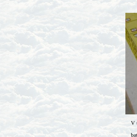
V 
ba