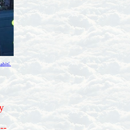
abití.
dy
--