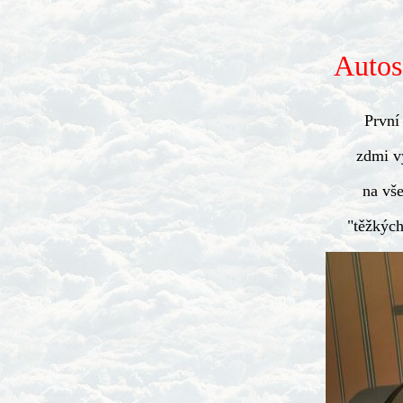
Autos
První 
zdmi v
na vš
"těžkých