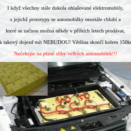
I když všechny stále dokola ohlašované elektromobily,
s jejichž prototypy se automobilky neustále chlubí a
které se začnou možná někdy v příštích letech prodávat,
ak takový dojezd mít NEBUDOU! Většina skončí kolem 150k
Nečekejte na plané sliby velkých automobilek!!!