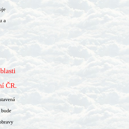
uje
u a
blasti
mí ČR.
stavená
e bude
dobravy