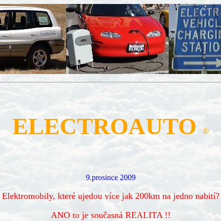
ELECTROAUTO
®
9.prosince 2009
Elektromobily, které ujedou více jak 200km na jedno nabití?
ANO to je současná REALITA !!