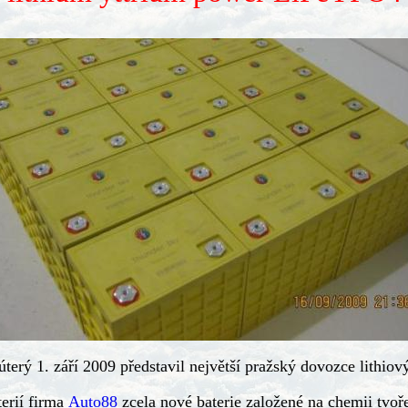
úterý 1. září 2009 představil největší pražský dovozce lithiov
terií firma
Auto88
zcela nové baterie založené na chemii tvoř