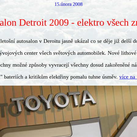
15.února 2008
alon Detroit 2009 - elektro všech z
letošní autosalon v Deroitu jasně ukázal co se děje již delší 
ývojových center všech světových automobilek. Nové lithové 
echny možné způsoby vyvracejí všechny dosud zakořeněné ná
" bateriích a kritikům elektřiny pomalu tuhne úsměv.
více na